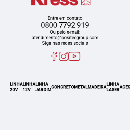
Entre em contato
0800 7792 919
Ou pelo e-mail:
atendimento@positecgroup.com
Siga nas redes sociais
LINHA
LINHA
LINHA
LINHA
CONCRETO
METAL
MADEIRA
ACES
20V
12V
JARDIM
LASER