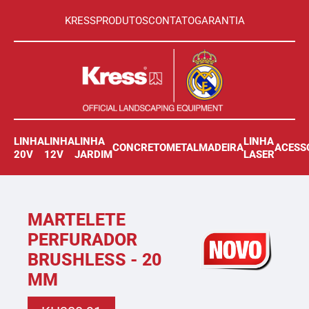
KRESS
PRODUTOS
CONTATO
GARANTIA
LINHA
LINHA
LINHA
LINHA
CONCRETO
METAL
MADEIRA
ACESS
20V
12V
JARDIM
LASER
MARTELETE
PERFURADOR
BRUSHLESS - 20
MM