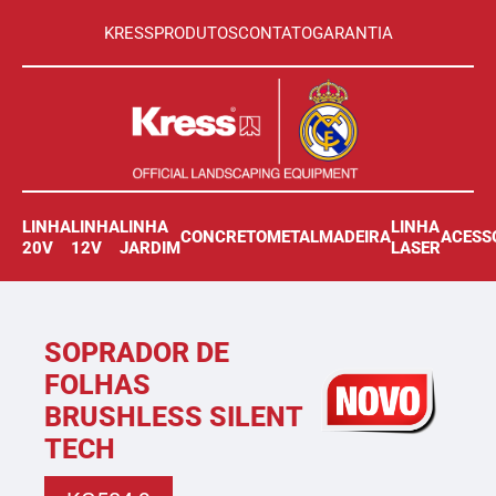
KRESS
PRODUTOS
CONTATO
GARANTIA
LINHA
LINHA
LINHA
LINHA
CONCRETO
METAL
MADEIRA
ACESS
20V
12V
JARDIM
LASER
SOPRADOR DE
FOLHAS
BRUSHLESS SILENT
TECH