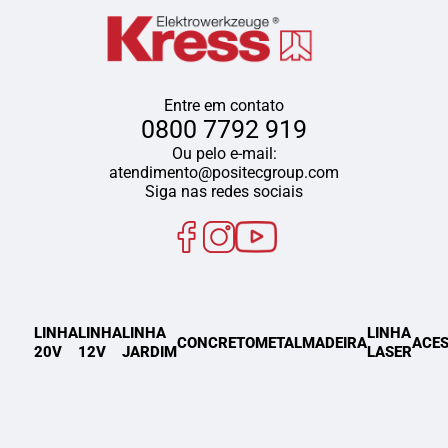
Entre em contato
0800 7792 919
Ou pelo e-mail:
atendimento@positecgroup.com
Siga nas redes sociais
LINHA
LINHA
LINHA
LINHA
CONCRETO
METAL
MADEIRA
ACES
20V
12V
JARDIM
LASER