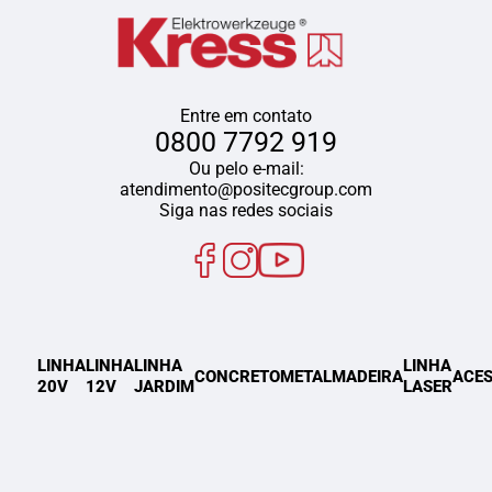
Entre em contato
0800 7792 919
Ou pelo e-mail:
atendimento@positecgroup.com
Siga nas redes sociais
LINHA
LINHA
LINHA
LINHA
CONCRETO
METAL
MADEIRA
ACES
20V
12V
JARDIM
LASER