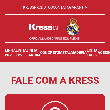
KRESS
PRODUTOS
CONTATO
GARANTIA
LINHA
LINHA
LINHA
LINHA
CONCRETO
METAL
MADEIRA
ACESS
20V
12V
JARDIM
LASER
FALE COM A
KRESS