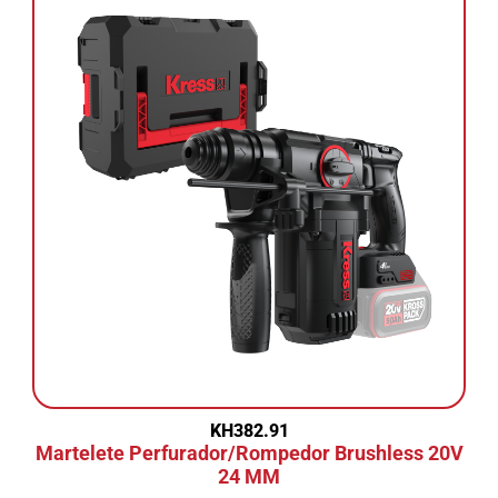
KH382.91
Martelete Perfurador/Rompedor Brushless 20V
24 MM