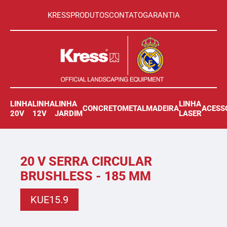
KRESS
PRODUTOS
CONTATO
GARANTIA
LINHA
LINHA
LINHA
LINHA
CONCRETO
METAL
MADEIRA
ACESS
20V
12V
JARDIM
LASER
20 V SERRA CIRCULAR
BRUSHLESS - 185 MM
KUE15.9