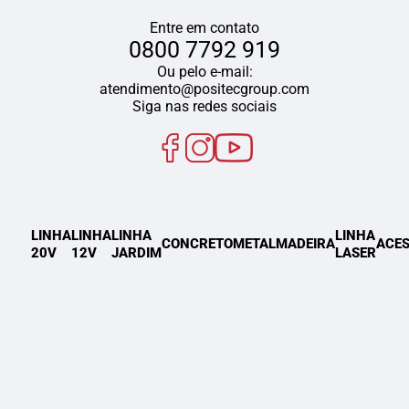
Entre em contato
0800 7792 919
Ou pelo e-mail:
atendimento@positecgroup.com
Siga nas redes sociais
LINHA
LINHA
LINHA
LINHA
CONCRETO
METAL
MADEIRA
ACES
20V
12V
JARDIM
LASER