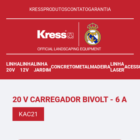
KRESS
PRODUTOS
CONTATO
GARANTIA
LINHA
LINHA
LINHA
LINHA
CONCRETO
METAL
MADEIRA
ACESS
20V
12V
JARDIM
LASER
20 V CARREGADOR BIVOLT - 6 A
KAC21