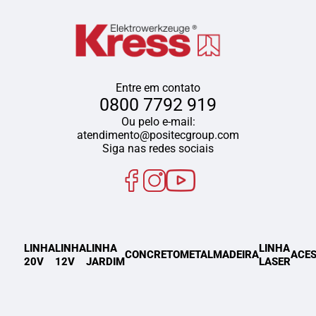
Entre em contato
0800 7792 919
Ou pelo e-mail:
atendimento@positecgroup.com
Siga nas redes sociais
LINHA
LINHA
LINHA
LINHA
CONCRETO
METAL
MADEIRA
ACES
20V
12V
JARDIM
LASER