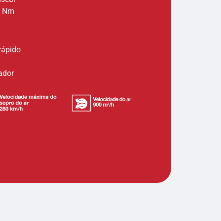
6 Nm
rápido
ador