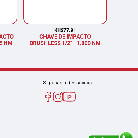
KH277.91
PACTO
CHAVE DE IMPACTO
COR
75 NM
BRUSHLESS 1/2" - 1.000 NM
BRU
Siga nas redes sociais