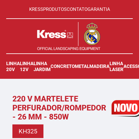
KRESS
PRODUTOS
CONTATO
GARANTIA
LINHA
LINHA
LINHA
LINHA
CONCRETO
METAL
MADEIRA
ACESS
20V
12V
JARDIM
LASER
220 V MARTELETE
PERFURADOR/ROMPEDOR
- 26 MM - 850W
KH325