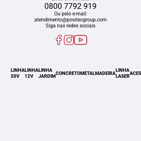
0800 7792 919
Ou pelo e-mail:
atendimento@positecgroup.com
Siga nas redes sociais
LINHA
LINHA
LINHA
LINHA
CONCRETO
METAL
MADEIRA
ACES
20V
12V
JARDIM
LASER