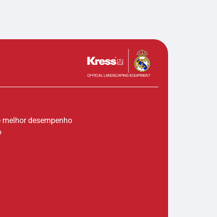
l e melhor desempenho
o