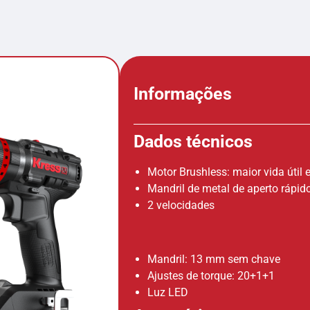
Informações
Dados técnicos
Motor Brushless: maior vida úti
Mandril de metal de aperto rápid
2 velocidades
Mandril: 13 mm sem chave
Ajustes de torque: 20+1+1
Luz LED