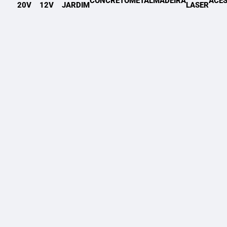
CONCRETO
METAL
MADEIRA
ACES
20V
12V
JARDIM
LASER