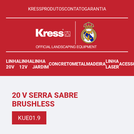
KRESS
PRODUTOS
CONTATO
GARANTIA
LINHA
LINHA
LINHA
LINHA
CONCRETO
METAL
MADEIRA
ACESS
20V
12V
JARDIM
LASER
20 V SERRA SABRE
BRUSHLESS
KUE01.9