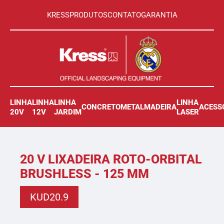
KRESS
PRODUTOS
CONTATO
GARANTIA
LINHA
LINHA
LINHA
LINHA
CONCRETO
METAL
MADEIRA
ACESS
20V
12V
JARDIM
LASER
20 V LIXADEIRA ROTO-ORBITAL
BRUSHLESS - 125 MM
KUD20.9