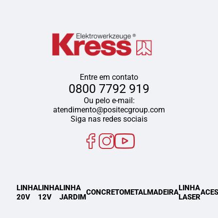
Entre em contato
0800 7792 919
Ou pelo e-mail:
atendimento@positecgroup.com
Siga nas redes sociais
LINHA
LINHA
LINHA
LINHA
CONCRETO
METAL
MADEIRA
ACES
20V
12V
JARDIM
LASER