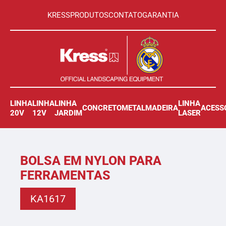
KRESS
PRODUTOS
CONTATO
GARANTIA
LINHA
LINHA
LINHA
LINHA
CONCRETO
METAL
MADEIRA
ACESS
20V
12V
JARDIM
LASER
BOLSA EM NYLON PARA
FERRAMENTAS
KA1617