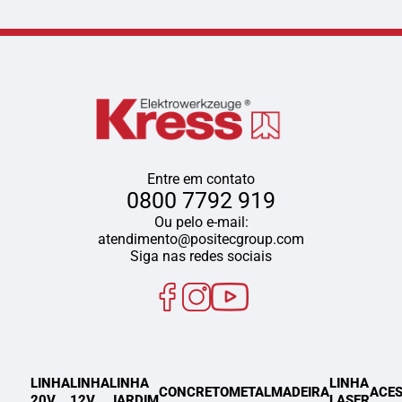
Entre em contato
0800 7792 919
Ou pelo e-mail:
atendimento@positecgroup.com
Siga nas redes sociais
LINHA
LINHA
LINHA
LINHA
CONCRETO
METAL
MADEIRA
ACES
20V
12V
JARDIM
LASER