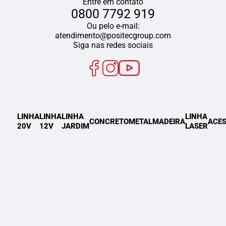
Entre em contato
0800 7792 919
Ou pelo e-mail:
atendimento@positecgroup.com
Siga nas redes sociais
LINHA
LINHA
LINHA
LINHA
CONCRETO
METAL
MADEIRA
ACES
20V
12V
JARDIM
LASER