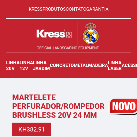
KRESS
PRODUTOS
CONTATO
GARANTIA
LINHA
LINHA
LINHA
LINHA
CONCRETO
METAL
MADEIRA
ACESS
20V
12V
JARDIM
LASER
MARTELETE
PERFURADOR/ROMPEDOR
BRUSHLESS 20V 24 MM
KH382.91