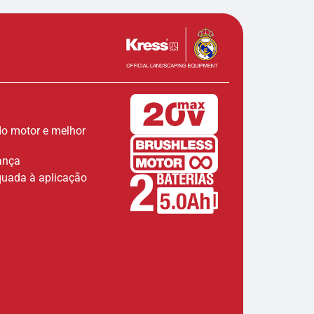
 do motor e melhor
ança
quada à aplicação