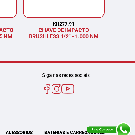
KH277.91
PACTO
CHAVE DE IMPACTO
COR
75 NM
BRUSHLESS 1/2" - 1.000 NM
BRU
Siga nas redes sociais
ACESSÓRIOS
BATERIAS E CARREGADORES