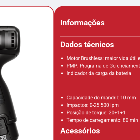
Informações
Dados técnicos
Motor Brushless: maior vida úti
PMP: Programa de Gerenciament
Indicador da carga da bateria
Capacidade do mandril: 10 mm
Impactos: 0-25.500 ipm
Posição de torque: 20+1+1
Tempo de carregamento: 80 min
Acessórios