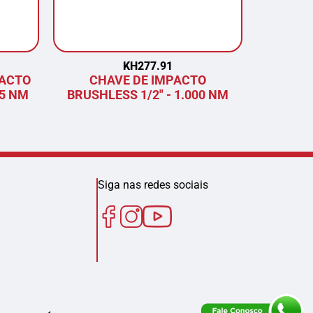
KH277.91
PACTO
CHAVE DE IMPACTO
COR
75 NM
BRUSHLESS 1/2" - 1.000 NM
BRU
Siga nas redes sociais