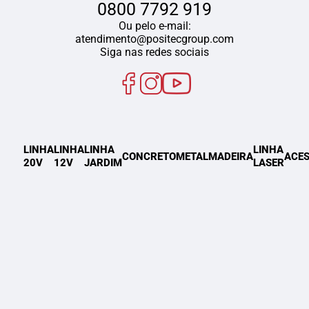
0800 7792 919
Ou pelo e-mail:
atendimento@positecgroup.com
Siga nas redes sociais
LINHA
LINHA
LINHA
LINHA
CONCRETO
METAL
MADEIRA
ACES
20V
12V
JARDIM
LASER