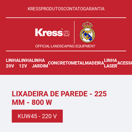
KRESS
PRODUTOS
CONTATO
GARANTIA
LINHA
LINHA
LINHA
LINHA
CONCRETO
METAL
MADEIRA
ACESS
20V
12V
JARDIM
LASER
LIXADEIRA DE PAREDE - 225
MM - 800 W
KUW45 - 220 V