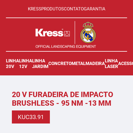
KRESS
PRODUTOS
CONTATO
GARANTIA
LINHA
LINHA
LINHA
LINHA
CONCRETO
METAL
MADEIRA
ACESS
20V
12V
JARDIM
LASER
20 V FURADEIRA DE IMPACTO
BRUSHLESS - 95 NM -13 MM
KUC33.91