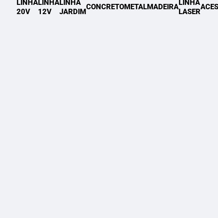
LINHA
LINHA
LINHA
LINHA
CONCRETO
METAL
MADEIRA
ACES
20V
12V
JARDIM
LASER