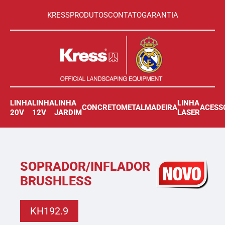
KRESS
PRODUTOS
CONTATO
GARANTIA
LINHA
LINHA
LINHA
LINHA
CONCRETO
METAL
MADEIRA
ACESS
20V
12V
JARDIM
LASER
SOPRADOR/INFLADOR
BRUSHLESS
KH192.9