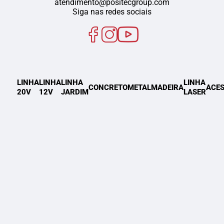
atendimento@positecgroup.com
Siga nas redes sociais
LINHA
LINHA
LINHA
LINHA
CONCRETO
METAL
MADEIRA
ACES
20V
12V
JARDIM
LASER